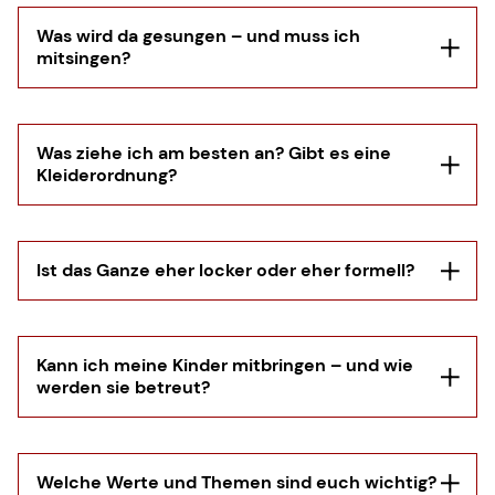
10:00 Uhr statt. Wir singen moderne
Lieder, hören eine alltagsnahe Predigt und
Was wird da gesungen – und muss ich
beten füreinander. Parallel gibt es ein
mitsingen?
In der Regel etwa 90 Minuten. Danach gibt
Kinderprogramm und einen Eltern-Kind-
es Gelegenheit zum Austausch bei Kaffee.
Raum. Danach laden wir zu Kaffee und
Gesprächen ein.
Was ziehe ich am besten an? Gibt es eine
Kleiderordnung?
Wir singen moderne christliche Lieder.
Mitsingen ist freiwillig – du darfst einfach
zuhören oder mitmachen, wie es für dich
passt.
Ist das Ganze eher locker oder eher formell?
Komm so, wie du dich wohlfühlst. Ob leger
oder schicker – bei uns gibt es keine
Kleiderordnung.
Kann ich meine Kinder mitbringen – und wie
werden sie betreut?
Unsere Atmosphäre ist herzlich und
entspannt. Wir legen Wert auf
Gemeinschaft in einer offenen und
freundlichen Umgebung.
Welche Werte und Themen sind euch wichtig?