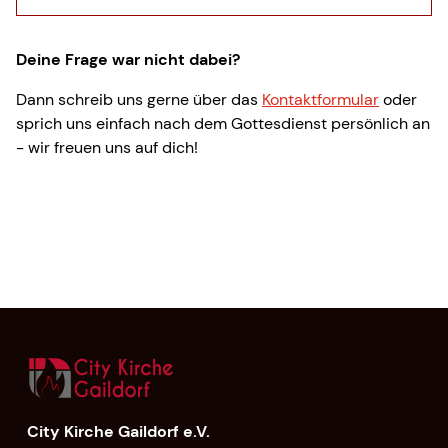
Ja, sehr gerne! Während des
Gottesdienstes gibt es den
Deine Frage war nicht dabei?
Kindergottesdienst „Power Kids“ für Kinder
und einen Eltern-Kind-Raum für die
Dann schreib uns gerne über das
Kontaktformular
oder
Wir möchten Menschen mit Jesus in
Kleinsten.
sprich uns einfach nach dem Gottesdienst persönlich an
Kontakt bringen, weil wir glauben, dass
- wir freuen uns auf dich!
eine Begegnung mit Gott alles verändern
kann. Liebe, Hoffnung und Gemeinschaft
stehen im Zentrum unseres Handelns.
City Kirche Gaildorf e.V.