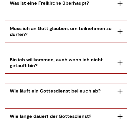
Was ist eine Freikirche überhaupt?
Muss ich an Gott glauben, um teilnehmen zu
dürfen?
Eine Freikirche ist eine christliche
Gemeinde, die unabhängig von staatlichen
Kirchenstrukturen organisiert ist. Die City
Kirche Gaildorf gehört zum Bund
Bin ich willkommen, auch wenn ich nicht
getauft bin?
Freikirchlicher Pfingstgemeinden (BFP)
Nein, du bist herzlich willkommen – ganz
und legt Wert auf gelebten Glauben,
gleich, ob du glaubst, suchst oder einfach
Gemeinschaft und eine persönliche
nur neugierig bist. Unsere Gottesdienste
Beziehung zu Jesus.
stehen allen offen.
Wie läuft ein Gottesdienst bei euch ab?
Ja, absolut! Taufe ist keine Voraussetzung
für den Besuch unserer Gottesdienste. Wir
freuen uns über jeden, der dabei sein
Wie lange dauert der Gottesdienst?
möchte.
Unsere Gottesdienste finden sonntags um