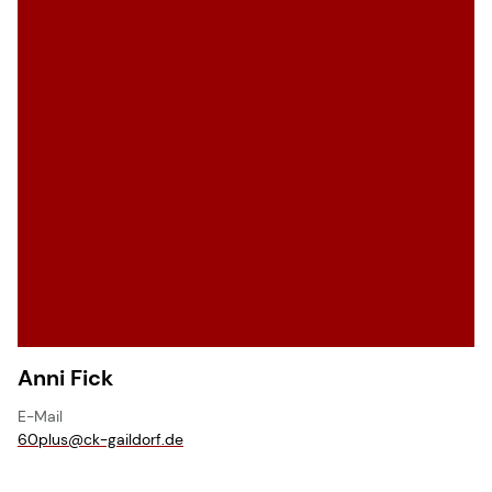
Anni Fick
E-Mail
60plus@​ck-gaildorf.​de