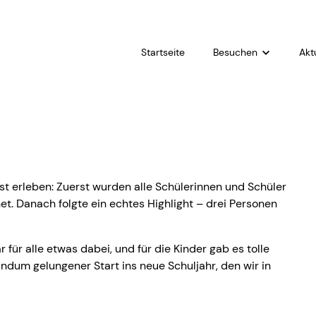
Startseite
Besuchen
Akt
Gottesdienst
Kleingruppen
PowerKids
Pfadfinder Royal Rang
t erleben: Zuerst wurden alle Schülerinnen und Schüler
t. Danach folgte ein echtes Highlight – drei Personen
Jugendgruppe Ground
Young Adults
für alle etwas dabei, und für die Kinder gab es tolle
60 Plus Treff
ndum gelungener Start ins neue Schuljahr, den wir in
Praise & Prayer