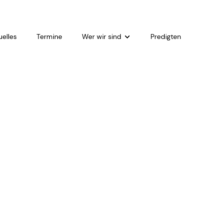
uelles
Termine
Wer wir sind
Predigten
Kurzvorstellung
Gemeindeleitung
Woran wir glauben
ers
Spenden
 Staff
Kontakt